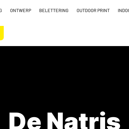
G
ONTWERP
BELETTERING
OUTDOOR PRINT
INDO
De Natris