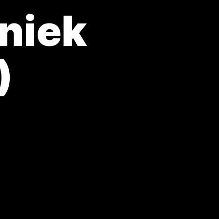
hniek
)