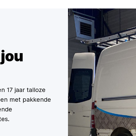
 jou
 17 jaar talloze
lpen met pakkende
fende
es.