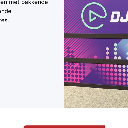
lpen met pakkende
fende
es.