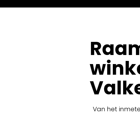
Raam
wink
Valk
Van het inmete