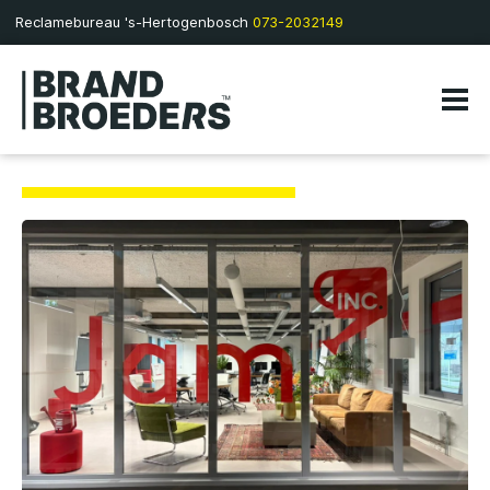
Reclamebureau 's-Hertogenbosch
073-2032149